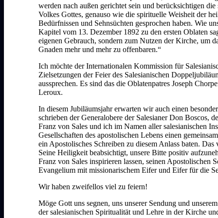
werden nach außen gerichtet sein und berücksichtigen die 
Volkes Gottes, genauso wie die spirituelle Weisheit der h
Bedürfnissen und Sehnsüchten gesprochen haben. Wie unse
Kapitel vom 13. Dezember 1892 zu den ersten Oblaten sagt
eigenen Gebrauch, sondern zum Nutzen der Kirche, um das
Gnaden mehr und mehr zu offenbaren.“
Ich möchte der Internationalen Kommission für Salesianisch
Zielsetzungen der Feier des Salesianischen Doppeljubiläu
aussprechen. Es sind das die Oblatenpatres Joseph Chorp
Leroux.
In diesem Jubiläumsjahr erwarten wir auch einen besonder
schrieben der Generalobere der Salesianer Don Boscos, de
Franz von Sales und ich im Namen aller salesianischen In
Gesellschaften des apostolischen Lebens einen gemeinsam
ein Apostolisches Schreiben zu diesem Anlass baten. Das va
Seine Heiligkeit beabsichtigt, unsere Bitte positiv aufzuneh
Franz von Sales inspirieren lassen, seinen Apostolischen S
Evangelium mit missionarischem Eifer und Eifer für die Se
Wir haben zweifellos viel zu feiern!
Möge Gott uns segnen, uns unserer Sendung und unserem D
der salesianischen Spiritualität und Lehre in der Kirche u