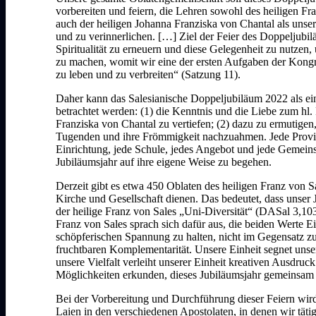
vorbereiten und feiern, die Lehren sowohl des heiligen Fr
auch der heiligen Johanna Franziska von Chantal als unser
und zu verinnerlichen. […] Ziel der Feier des Doppeljubilä
Spiritualität zu erneuern und diese Gelegenheit zu nutzen,
zu machen, womit wir eine der ersten Aufgaben der Kongre
zu leben und zu verbreiten“ (Satzung 11).
Daher kann das Salesianische Doppeljubiläum 2022 als ein
betrachtet werden: (1) die Kenntnis und die Liebe zum hl.
Franziska von Chantal zu vertiefen; (2) dazu zu ermutigen, 
Tugenden und ihre Frömmigkeit nachzuahmen. Jede Provin
Einrichtung, jede Schule, jedes Angebot und jede Gemeinsc
Jubiläumsjahr auf ihre eigene Weise zu begehen.
Derzeit gibt es etwa 450 Oblaten des heiligen Franz von S
Kirche und Gesellschaft dienen. Das bedeutet, dass unser
der heilige Franz von Sales „Uni-Diversität“ (DASal 3,103
Franz von Sales sprach sich dafür aus, die beiden Werte Ein
schöpferischen Spannung zu halten, nicht im Gegensatz zu
fruchtbaren Komplementarität. Unsere Einheit segnet unsere
unsere Vielfalt verleiht unserer Einheit kreativen Ausdruc
Möglichkeiten erkunden, dieses Jubiläumsjahr gemeinsam 
Bei der Vorbereitung und Durchführung dieser Feiern wir
Laien in den verschiedenen Apostolaten, in denen wir tät