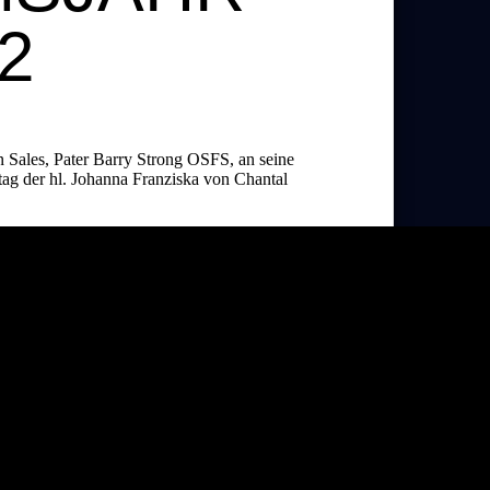
2
n Sales, Pater Barry Strong OSFS, an seine
ag der hl. Johanna Franziska von Chantal