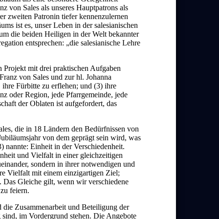
anz von Sales als unseres Hauptpatrons als
er zweiten Patronin tiefer kennenzulernen
ums ist es, unser Leben in der salesianischen
 um die beiden Heiligen in der Welt bekannter
gation entsprechen: „die salesianische Lehre
 Projekt mit drei praktischen Aufgaben
 Franz von Sales und zur hl. Johanna
ihre Fürbitte zu erflehen; und (3) ihre
z oder Region, jede Pfarrgemeinde, jede
haft der Oblaten ist aufgefordert, das
ales, die in 18 Ländern den Bedürfnissen von
 Jubiläumsjahr von dem geprägt sein wird, was
) nannte: Einheit in der Verschiedenheit.
heit und Vielfalt in einer gleichzeitigen
einander, sondern in ihrer notwendigen und
 Vielfalt mit einem einzigartigen Ziel;
k. Das Gleiche gilt, wenn wir verschiedene
zu feiern.
d die Zusammenarbeit und Beteiligung der
ig sind, im Vordergrund stehen. Die Angebote