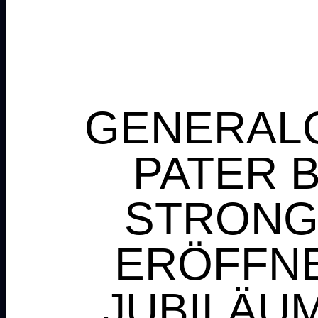
GENERAL
PATER 
STRONG
ERÖFFN
JUBILÄU