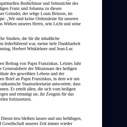
spirituellen Bedürfnisse und Sehnsüchte des
eiligen Franz und Johanna zu diesen
r Gründer, der selige Louis Brisson, im
e: „Wir sind keine Ordensleute für unseren
 Wirken unseres Herrn, sein Licht und seine
e Studien, die für die inhaltliche
ms federführend war, meine tiefe Dankbarkeit
enning, Herbert Winklehner und Jean-Luc
en Beitrag von Papst Franziskus. Letztes Jahr
r Generalobere der Missionare des heiligen
stitute des geweihten Lebens und der
en Brief an Papst Franziskus, in dem wir um
tikanische Staatssekretariat antwortete, dass
men. Er erteilt allen, die sich vom heiligen
egen und ermutigt sie, ihr Zeugnis für das
elen fortzusetzen.
ienst treu bleiben lassen und uns befähigen,
nd Gesellschaft unserer Zeit immer wieder