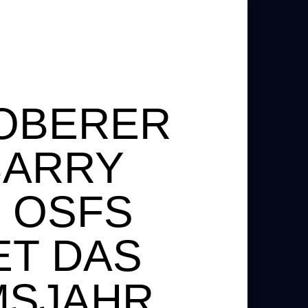
OBERER
BARRY
 OSFS
ET DAS
MSJAHR