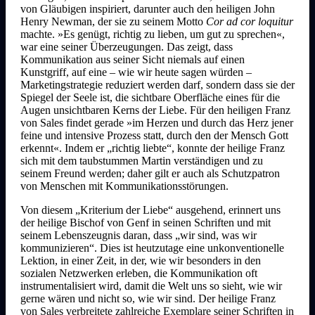
von Gläubigen inspiriert, darunter auch den heiligen John
Henry Newman, der sie zu seinem Motto
Cor ad cor loquitur
machte. »Es genügt, richtig zu lieben, um gut zu sprechen«,
war eine seiner Überzeugungen. Das zeigt, dass
Kommunikation aus seiner Sicht niemals auf einen
Kunstgriff, auf eine – wie wir heute sagen würden –
Marketingstrategie reduziert werden darf, sondern dass sie der
Spiegel der Seele ist, die sichtbare Oberfläche eines für die
Augen unsichtbaren Kerns der Liebe. Für den heiligen Franz
von Sales findet gerade »im Herzen und durch das Herz jener
feine und intensive Prozess statt, durch den der Mensch Gott
erkennt«. Indem er „richtig liebte“, konnte der heilige Franz
sich mit dem taubstummen Martin verständigen und zu
seinem Freund werden; daher gilt er auch als Schutzpatron
von Menschen mit Kommunikationsstörungen.
Von diesem „Kriterium der Liebe“ ausgehend, erinnert uns
der heilige Bischof von Genf in seinen Schriften und mit
seinem Lebenszeugnis daran, dass „wir sind, was wir
kommunizieren“. Dies ist heutzutage eine unkonventionelle
Lektion, in einer Zeit, in der, wie wir besonders in den
sozialen Netzwerken erleben, die Kommunikation oft
instrumentalisiert wird, damit die Welt uns so sieht, wie wir
gerne wären und nicht so, wie wir sind. Der heilige Franz
von Sales verbreitete zahlreiche Exemplare seiner Schriften in