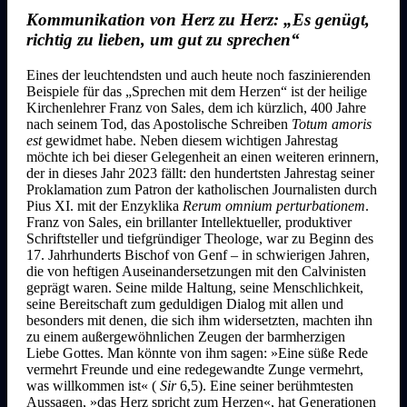
Kommunikation von Herz zu Herz: „Es genügt,
richtig zu lieben, um gut zu sprechen“
Eines der leuchtendsten und auch heute noch faszinierenden
Beispiele für das „Sprechen mit dem Herzen“ ist der heilige
Kirchenlehrer Franz von Sales, dem ich kürzlich, 400 Jahre
nach seinem Tod, das Apostolische Schreiben
Totum amoris
est
gewidmet habe. Neben diesem wichtigen Jahrestag
möchte ich bei dieser Gelegenheit an einen weiteren erinnern,
der in dieses Jahr 2023 fällt: den hundertsten Jahrestag seiner
Proklamation zum Patron der katholischen Journalisten durch
Pius XI. mit der Enzyklika
Rerum omnium perturbationem
.
Franz von Sales, ein brillanter Intellektueller, produktiver
Schriftsteller und tiefgründiger Theologe, war zu Beginn des
17. Jahrhunderts Bischof von Genf – in schwierigen Jahren,
die von heftigen Auseinandersetzungen mit den Calvinisten
geprägt waren. Seine milde Haltung, seine Menschlichkeit,
seine Bereitschaft zum geduldigen Dialog mit allen und
besonders mit denen, die sich ihm widersetzten, machten ihn
zu einem außergewöhnlichen Zeugen der barmherzigen
Liebe Gottes. Man könnte von ihm sagen: »Eine süße Rede
vermehrt Freunde und eine redegewandte Zunge vermehrt,
was willkommen ist« (
Sir
6,5). Eine seiner berühmtesten
Aussagen, »das Herz spricht zum Herzen«, hat Generationen