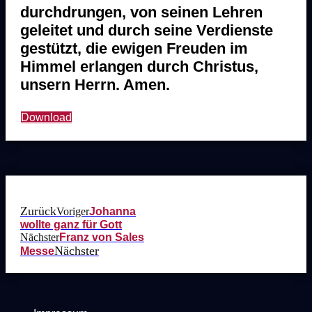
durchdrungen, von seinen Lehren
geleitet und durch seine Verdienste
gestützt, die ewigen Freuden im
Himmel erlangen durch Christus,
unsern Herrn. Amen.
Download
Zurück
Voriger
Johanna
wollte ganz für Gott
Nächster
Franz von Sales
Nächster
Messe